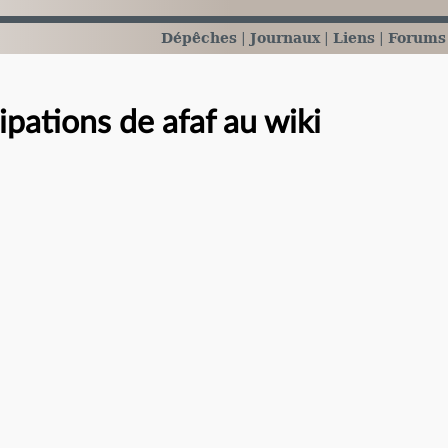
Dépêches
Journaux
Liens
Forums
ipations de afaf au wiki
e