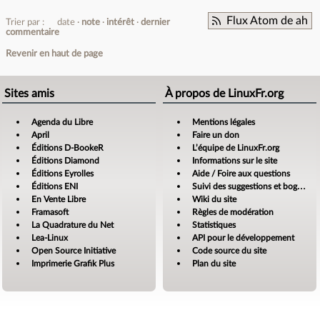
Flux Atom de ah
Trier par :
date
note
intérêt
dernier
commentaire
Revenir en haut de page
Sites amis
À propos de LinuxFr.org
Agenda du Libre
Mentions légales
April
Faire un don
Éditions D-BookeR
L’équipe de LinuxFr.org
Éditions Diamond
Informations sur le site
Éditions Eyrolles
Aide / Foire aux questions
Éditions ENI
Suivi des suggestions et bogues
En Vente Libre
Wiki du site
Framasoft
Règles de modération
La Quadrature du Net
Statistiques
Lea-Linux
API pour le développement
Open Source Initiative
Code source du site
Imprimerie Grafik Plus
Plan du site