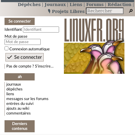
Dépêches
Journaux
Liens
Forums
Rédaction
🎙️ Projets Libres
Se connecter
Identifiant
Mot de passe
Connexion automatique
Pas de compte ? S’inscrire…
ah
journaux
dépêches
liens
messages sur les forums
entrées du suivi
ajouts au wiki
commentaires
Derniers
contenus