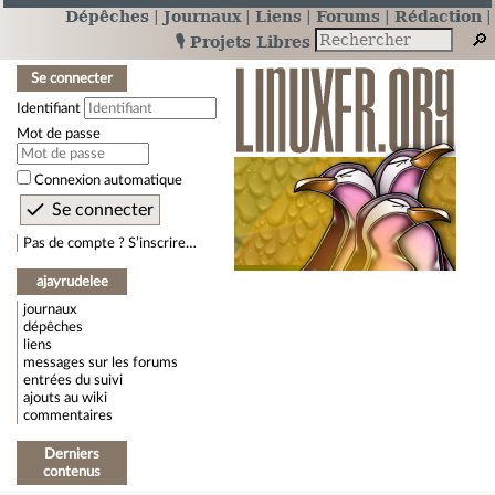
Dépêches
Journaux
Liens
Forums
Rédaction
🎙️ Projets Libres
Se connecter
Identifiant
Mot de passe
Connexion automatique
Pas de compte ? S’inscrire…
ajayrudelee
journaux
dépêches
liens
messages sur les forums
entrées du suivi
ajouts au wiki
commentaires
Derniers
contenus