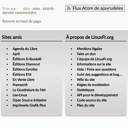
Flux Atom de ajayrudelee
Trier par :
date
note
intérêt
dernier commentaire
Revenir en haut de page
Sites amis
À propos de LinuxFr.org
Agenda du Libre
Mentions légales
April
Faire un don
Éditions D-BookeR
L’équipe de LinuxFr.org
Éditions Diamond
Informations sur le site
Éditions Eyrolles
Aide / Foire aux questions
Éditions ENI
Suivi des suggestions et bogues
En Vente Libre
Wiki du site
Framasoft
Règles de modération
La Quadrature du Net
Statistiques
Lea-Linux
API pour le développement
Open Source Initiative
Code source du site
Imprimerie Grafik Plus
Plan du site