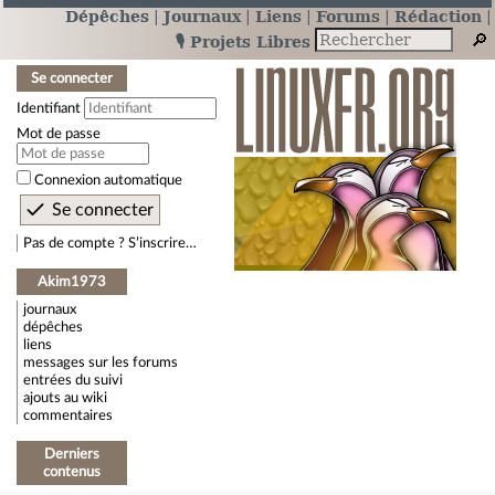
Dépêches
Journaux
Liens
Forums
Rédaction
🎙️ Projets Libres
Se connecter
Identifiant
Mot de passe
Connexion automatique
Pas de compte ? S’inscrire…
Akim1973
journaux
dépêches
liens
messages sur les forums
entrées du suivi
ajouts au wiki
commentaires
Derniers
contenus