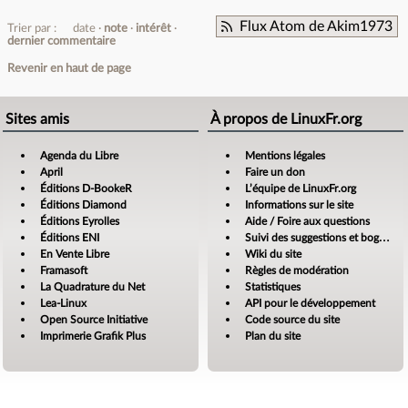
Flux Atom de Akim1973
Trier par :
date
note
intérêt
dernier commentaire
Revenir en haut de page
Sites amis
À propos de LinuxFr.org
Agenda du Libre
Mentions légales
April
Faire un don
Éditions D-BookeR
L’équipe de LinuxFr.org
Éditions Diamond
Informations sur le site
Éditions Eyrolles
Aide / Foire aux questions
Éditions ENI
Suivi des suggestions et bogues
En Vente Libre
Wiki du site
Framasoft
Règles de modération
La Quadrature du Net
Statistiques
Lea-Linux
API pour le développement
Open Source Initiative
Code source du site
Imprimerie Grafik Plus
Plan du site