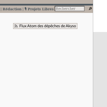
Rédaction
🎙️ Projets Libres
Flux Atom des dépêches de Akyso