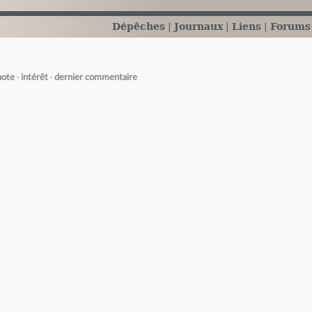
Dépêches
Journaux
Liens
Forums
note
intérêt
dernier commentaire
e