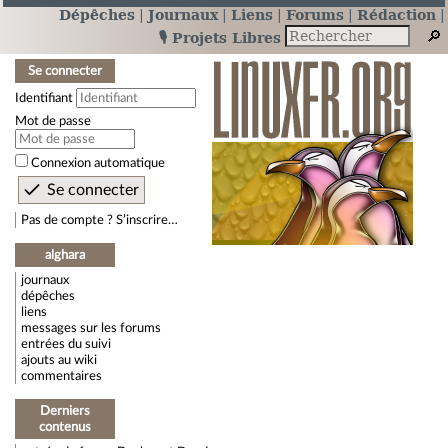
Dépêches
Journaux
Liens
Forums
Rédaction
🎙️ Projets Libres
Se connecter
Identifiant
Mot de passe
Connexion automatique
Pas de compte ? S’inscrire…
alghara
journaux
dépêches
liens
messages sur les forums
entrées du suivi
ajouts au wiki
commentaires
Derniers
contenus