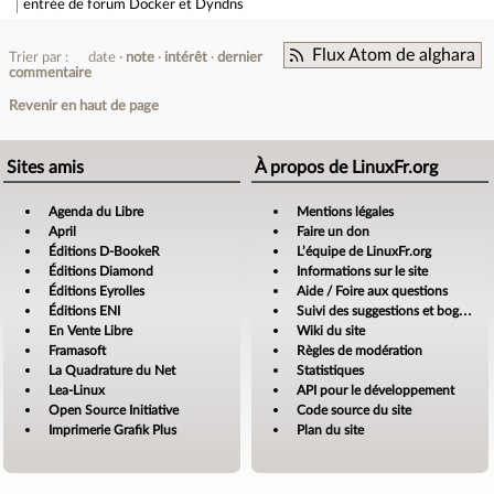
entrée de forum
Docker et Dyndns
Flux Atom de alghara
Trier par :
date
note
intérêt
dernier
commentaire
Revenir en haut de page
Sites amis
À propos de LinuxFr.org
Agenda du Libre
Mentions légales
April
Faire un don
Éditions D-BookeR
L’équipe de LinuxFr.org
Éditions Diamond
Informations sur le site
Éditions Eyrolles
Aide / Foire aux questions
Éditions ENI
Suivi des suggestions et bogues
En Vente Libre
Wiki du site
Framasoft
Règles de modération
La Quadrature du Net
Statistiques
Lea-Linux
API pour le développement
Open Source Initiative
Code source du site
Imprimerie Grafik Plus
Plan du site