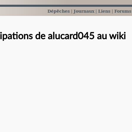
Dépêches
Journaux
Liens
Forums
cipations de alucard045 au wiki
e