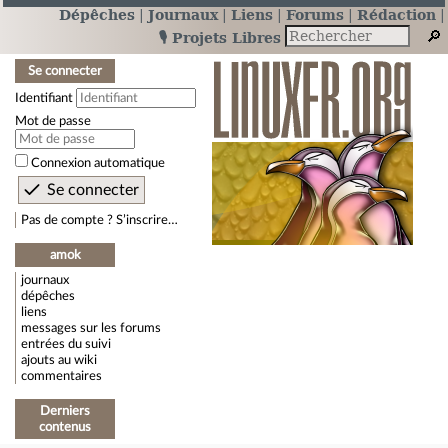
Dépêches
Journaux
Liens
Forums
Rédaction
🎙️ Projets Libres
Se connecter
Identifiant
Mot de passe
Connexion automatique
Pas de compte ? S’inscrire…
amok
journaux
dépêches
liens
messages sur les forums
entrées du suivi
ajouts au wiki
commentaires
Derniers
contenus