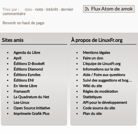
Flux Atom de amok
Trier par :
date
note
intérêt
dernier
commentaire
Revenir en haut de page
Sites amis
À propos de LinuxFr.org
Agenda du Libre
Mentions légales
April
Faire un don
Éditions D-BookeR
L’équipe de LinuxFr.org
Éditions Diamond
Informations sur le site
Éditions Eyrolles
Aide / Foire aux questions
Éditions ENI
Suivi des suggestions et bogues
En Vente Libre
Wiki du site
Framasoft
Règles de modération
La Quadrature du Net
Statistiques
Lea-Linux
API pour le développement
Open Source Initiative
Code source du site
Imprimerie Grafik Plus
Plan du site