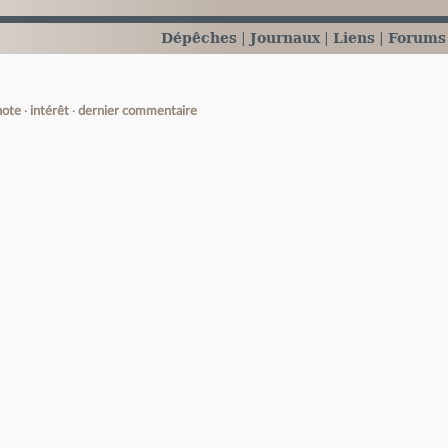
Dépêches
Journaux
Liens
Forums
note
intérêt
dernier commentaire
e