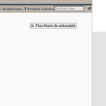
Rédaction
🎙️ Projets Libres
Flux Atom de ankou666