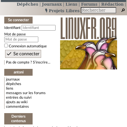
Dépêches
Journaux
Liens
Forums
Rédaction
🎙️ Projets Libres
Se connecter
Identifiant
Mot de passe
Connexion automatique
Pas de compte ? S’inscrire…
antoni
journaux
dépêches
liens
messages sur les forums
entrées du suivi
ajouts au wiki
commentaires
Derniers
contenus