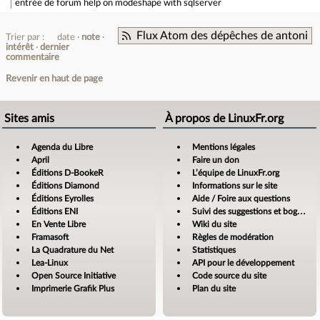
entrée de forum
help on modeshape with sqlserver
Flux Atom des dépêches de antoni
Trier par :
date
note
intérêt
dernier
commentaire
Revenir en haut de page
Sites amis
À propos de LinuxFr.org
Agenda du Libre
Mentions légales
April
Faire un don
Éditions D-BookeR
L’équipe de LinuxFr.org
Éditions Diamond
Informations sur le site
Éditions Eyrolles
Aide / Foire aux questions
Éditions ENI
Suivi des suggestions et bogues
En Vente Libre
Wiki du site
Framasoft
Règles de modération
La Quadrature du Net
Statistiques
Lea-Linux
API pour le développement
Open Source Initiative
Code source du site
Imprimerie Grafik Plus
Plan du site