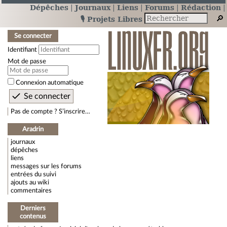
Dépêches
Journaux
Liens
Forums
Rédaction
🎙️ Projets Libres
Se connecter
Identifiant
Mot de passe
Connexion automatique
Pas de compte ? S’inscrire…
Aradrin
journaux
dépêches
liens
messages sur les forums
entrées du suivi
ajouts au wiki
commentaires
Derniers
contenus