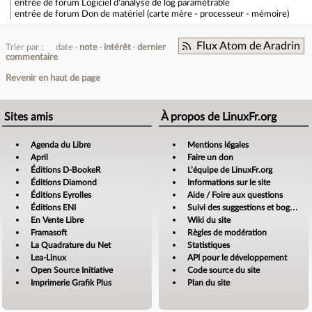
entrée de forum
Logiciel d'analyse de log paramétrable
entrée de forum
Don de matériel (carte mère - processeur - mémoire)
Flux Atom de Aradrin
Trier par :
date
note
intérêt
dernier
commentaire
Revenir en haut de page
Sites amis
À propos de LinuxFr.org
Agenda du Libre
Mentions légales
April
Faire un don
Éditions D-BookeR
L’équipe de LinuxFr.org
Éditions Diamond
Informations sur le site
Éditions Eyrolles
Aide / Foire aux questions
Éditions ENI
Suivi des suggestions et bogues
En Vente Libre
Wiki du site
Framasoft
Règles de modération
La Quadrature du Net
Statistiques
Lea-Linux
API pour le développement
Open Source Initiative
Code source du site
Imprimerie Grafik Plus
Plan du site