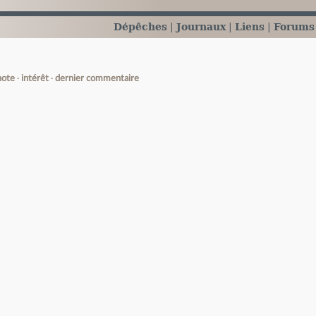
Dépêches
Journaux
Liens
Forums
note
intérêt
dernier commentaire
e