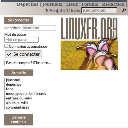
Dépêches
Journaux
Liens
Forums
Rédaction
🎙️ Projets Libres
Se connecter
Identifiant
Mot de passe
Connexion automatique
Pas de compte ? S’inscrire…
Armoirie
journaux
dépêches
liens
messages sur les forums
entrées du suivi
ajouts au wiki
commentaires
Derniers
contenus