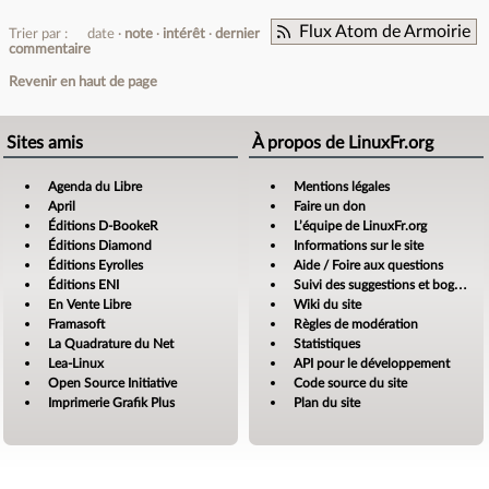
Flux Atom de Armoirie
Trier par :
date
note
intérêt
dernier
commentaire
Revenir en haut de page
Sites amis
À propos de LinuxFr.org
Agenda du Libre
Mentions légales
April
Faire un don
Éditions D-BookeR
L’équipe de LinuxFr.org
Éditions Diamond
Informations sur le site
Éditions Eyrolles
Aide / Foire aux questions
Éditions ENI
Suivi des suggestions et bogues
En Vente Libre
Wiki du site
Framasoft
Règles de modération
La Quadrature du Net
Statistiques
Lea-Linux
API pour le développement
Open Source Initiative
Code source du site
Imprimerie Grafik Plus
Plan du site