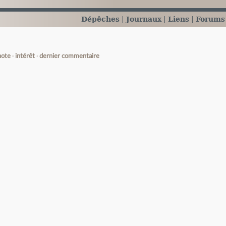
Dépêches
Journaux
Liens
Forums
note
intérêt
dernier commentaire
e