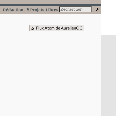
Rédaction
🎙️ Projets Libres
Flux Atom de AurelienOC