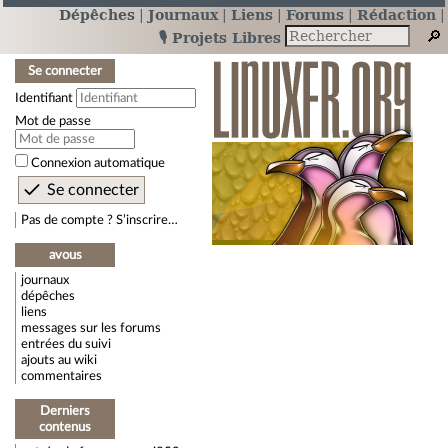
Dépêches
Journaux
Liens
Forums
Rédaction
🎙️ Projets Libres
Se connecter
Identifiant
Mot de passe
Connexion automatique
Pas de compte ? S’inscrire…
avous
journaux
dépêches
liens
messages sur les forums
entrées du suivi
ajouts au wiki
commentaires
Derniers
contenus