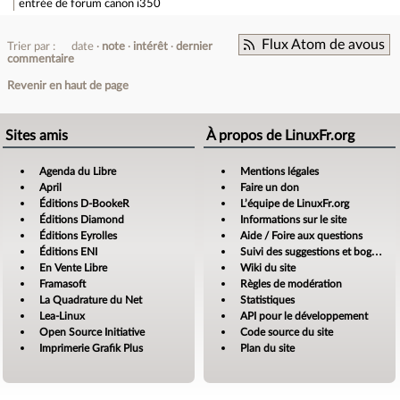
entrée de forum
canon i350
Flux Atom de avous
Trier par :
date
note
intérêt
dernier
commentaire
Revenir en haut de page
Sites amis
À propos de LinuxFr.org
Agenda du Libre
Mentions légales
April
Faire un don
Éditions D-BookeR
L’équipe de LinuxFr.org
Éditions Diamond
Informations sur le site
Éditions Eyrolles
Aide / Foire aux questions
Éditions ENI
Suivi des suggestions et bogues
En Vente Libre
Wiki du site
Framasoft
Règles de modération
La Quadrature du Net
Statistiques
Lea-Linux
API pour le développement
Open Source Initiative
Code source du site
Imprimerie Grafik Plus
Plan du site