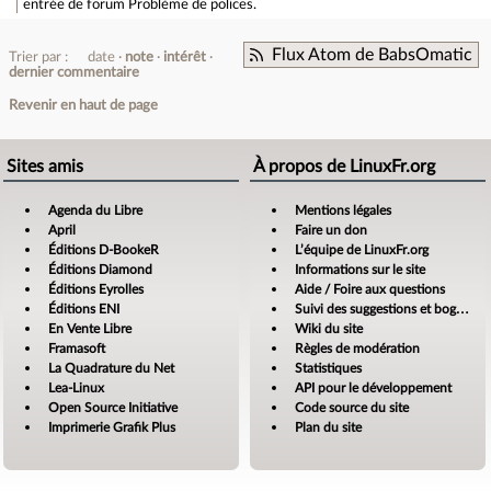
entrée de forum
Problème de polices.
Flux Atom de BabsOmatic
Trier par :
date
note
intérêt
dernier commentaire
Revenir en haut de page
Sites amis
À propos de LinuxFr.org
Agenda du Libre
Mentions légales
April
Faire un don
Éditions D-BookeR
L’équipe de LinuxFr.org
Éditions Diamond
Informations sur le site
Éditions Eyrolles
Aide / Foire aux questions
Éditions ENI
Suivi des suggestions et bogues
En Vente Libre
Wiki du site
Framasoft
Règles de modération
La Quadrature du Net
Statistiques
Lea-Linux
API pour le développement
Open Source Initiative
Code source du site
Imprimerie Grafik Plus
Plan du site