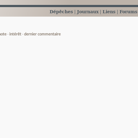
Dépêches
Journaux
Liens
Forums
note
intérêt
dernier commentaire
e