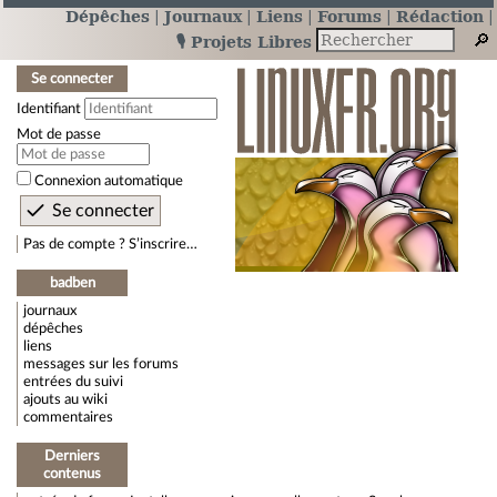
Dépêches
Journaux
Liens
Forums
Rédaction
🎙️ Projets Libres
Se connecter
Identifiant
Mot de passe
Connexion automatique
Pas de compte ? S’inscrire…
badben
journaux
dépêches
liens
messages sur les forums
entrées du suivi
ajouts au wiki
commentaires
Derniers
contenus