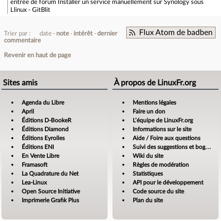
entrée de forum
Installer un service manuellement sur Synology sous
Llinux - GitBlit
Flux Atom de badben
Trier par :
date
note
intérêt
dernier
commentaire
Revenir en haut de page
Sites amis
À propos de LinuxFr.org
Agenda du Libre
Mentions légales
April
Faire un don
Éditions D-BookeR
L’équipe de LinuxFr.org
Éditions Diamond
Informations sur le site
Éditions Eyrolles
Aide / Foire aux questions
Éditions ENI
Suivi des suggestions et bogues
En Vente Libre
Wiki du site
Framasoft
Règles de modération
La Quadrature du Net
Statistiques
Lea-Linux
API pour le développement
Open Source Initiative
Code source du site
Imprimerie Grafik Plus
Plan du site