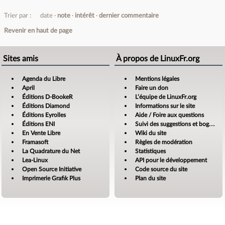
Trier par :
date
note
intérêt
dernier commentaire
Revenir en haut de page
Sites amis
À propos de LinuxFr.org
Agenda du Libre
Mentions légales
April
Faire un don
Éditions D-BookeR
L’équipe de LinuxFr.org
Éditions Diamond
Informations sur le site
Éditions Eyrolles
Aide / Foire aux questions
Éditions ENI
Suivi des suggestions et bogues
En Vente Libre
Wiki du site
Framasoft
Règles de modération
La Quadrature du Net
Statistiques
Lea-Linux
API pour le développement
Open Source Initiative
Code source du site
Imprimerie Grafik Plus
Plan du site