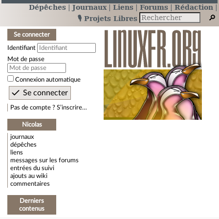
Dépêches
Journaux
Liens
Forums
Rédaction
🎙️ Projets Libres
Se connecter
Identifiant
Mot de passe
Connexion automatique
Pas de compte ? S’inscrire…
Nicolas
journaux
dépêches
liens
messages sur les forums
entrées du suivi
ajouts au wiki
commentaires
Derniers
contenus