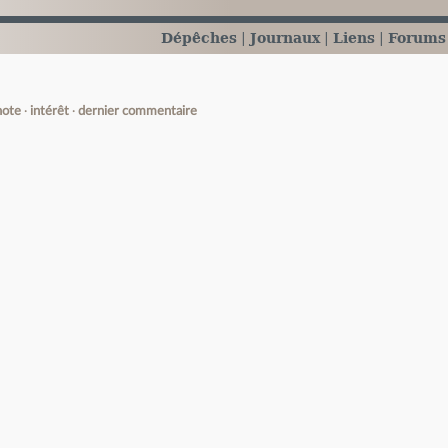
Dépêches
Journaux
Liens
Forums
note
intérêt
dernier commentaire
e