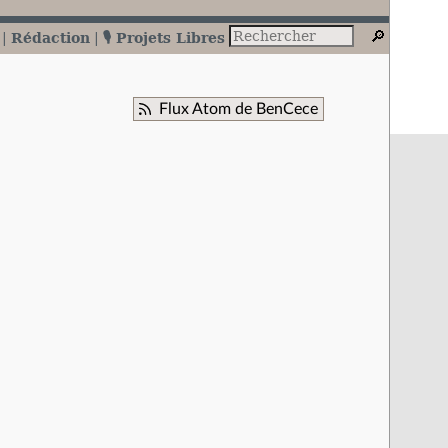
Rédaction
🎙️ Projets Libres
Flux Atom de BenCece