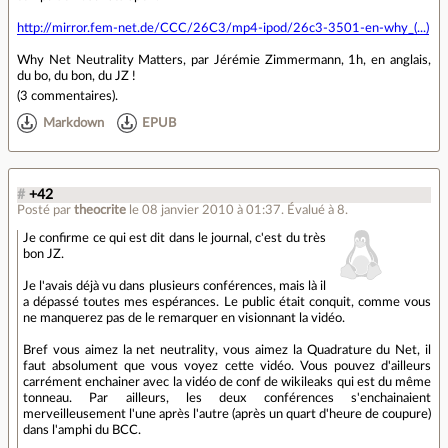
http://mirror.fem-net.de/CCC/26C3/mp4-ipod/26c3-3501-en-why_(...)
Why Net Neutrality Matters, par Jérémie Zimmermann, 1h, en anglais,
du bo, du bon, du JZ !
(
3 commentaires
).
Markdown
EPUB
#
+42
Posté par
theocrite
le 08 janvier 2010 à 01:37
.
Évalué à
8
.
Je confirme ce qui est dit dans le journal, c'est du très
bon JZ.
Je l'avais déjà vu dans plusieurs conférences, mais là il
a dépassé toutes mes espérances. Le public était conquit, comme vous
ne manquerez pas de le remarquer en visionnant la vidéo.
Bref vous aimez la net neutrality, vous aimez la Quadrature du Net, il
faut absolument que vous voyez cette vidéo. Vous pouvez d'ailleurs
carrément enchainer avec la vidéo de conf de wikileaks qui est du même
tonneau. Par ailleurs, les deux conférences s'enchainaient
merveilleusement l'une après l'autre (après un quart d'heure de coupure)
dans l'amphi du BCC.