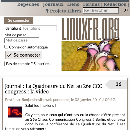
Dépêches
Journaux
Liens
Forums
Rédaction
🎙️ Projets Libres
Se connecter
Identifiant
Mot de passe
Connexion automatique
Pas de compte ? S’inscrire…
16
Journal
La Quadrature du Net au 26e CCC
congress : la vidéo
Posté par
Benjamin
(
site web personnel
)
le 08 janvier 2010 à 00:17
.
Salut les linuxiens !
Ca y'est, pour ceux qui n'ont pas eu la chance d'être présent
au 26e Chaos Communication Congress à Berlin, et qui avez
donc loupé la conférence de La Quadrature du Net, il est
temps de vous rattraper :