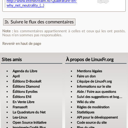
http://www.etenilsrealm.nl/Quadrature-en-
why_net_neutrality_(...)
Suivre le flux des commentaires
Note :
les commentaires appartiennent à celles et ceux qui les ont postés.
Nous n’en sommes pas responsables.
Revenir en haut de page
Sites amis
À propos de LinuxFr.org
Agenda du Libre
Mentions légales
April
Faire un don
Éditions D-BookeR
L’équipe de LinuxFr.org
Éditions Diamond
Informations sur le site
Éditions Eyrolles
Aide / Foire aux questions
Éditions ENI
Suivi des suggestions et bogues
En Vente Libre
Wiki du site
Framasoft
Règles de modération
La Quadrature du Net
Statistiques
Lea-Linux
API pour le développement
Open Source Initiative
Code source du site
Imprimerie Grafik Plus
Plan du site