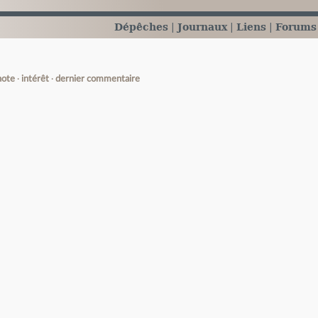
Dépêches
Journaux
Liens
Forums
note
intérêt
dernier commentaire
e