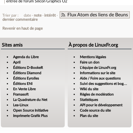
entrée de forum
Silicon Graphics O2
Flux Atom des liens de Beuns
Trier par :
date
note
intérêt
dernier commentaire
Revenir en haut de page
Sites amis
À propos de LinuxFr.org
Agenda du Libre
Mentions légales
April
Faire un don
Éditions D-BookeR
L’équipe de LinuxFr.org
Éditions Diamond
Informations sur le site
Éditions Eyrolles
Aide / Foire aux questions
Éditions ENI
Suivi des suggestions et bogues
En Vente Libre
Wiki du site
Framasoft
Règles de modération
La Quadrature du Net
Statistiques
Lea-Linux
API pour le développement
Open Source Initiative
Code source du site
Imprimerie Grafik Plus
Plan du site