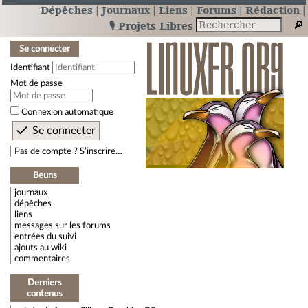
Dépêches
Journaux
Liens
Forums
Rédaction
🎙️ Projets Libres
Se connecter
Identifiant
Mot de passe
Connexion automatique
Pas de compte ? S’inscrire…
Beuns
journaux
dépêches
liens
messages sur les forums
entrées du suivi
ajouts au wiki
commentaires
Derniers
contenus