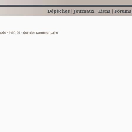
Dépêches
Journaux
Liens
Forums
note
intérêt
dernier commentaire
e