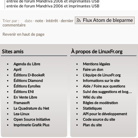
entrée de forum
Mandriva 2006 et imprimantes USB
entrée de forum
Mandriva 2006 et imprimantes USB
Flux Atom de bleparme
Trier par :
date
note
intérêt
dernier
commentaire
Revenir en haut de page
Sites amis
À propos de LinuxFr.org
Agenda du Libre
Mentions légales
April
Faire un don
Éditions D-BookeR
L’équipe de LinuxFr.org
Éditions Diamond
Informations sur le site
Éditions Eyrolles
Aide / Foire aux questions
Éditions ENI
Suivi des suggestions et bogues
En Vente Libre
Wiki du site
Framasoft
Règles de modération
La Quadrature du Net
Statistiques
Lea-Linux
API pour le développement
Open Source Initiative
Code source du site
Imprimerie Grafik Plus
Plan du site