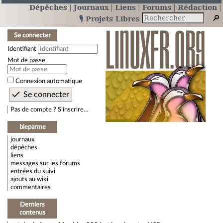
Dépêches
Journaux
Liens
Forums
Rédaction
🎙️ Projets Libres
Se connecter
Identifiant
Mot de passe
Connexion automatique
Pas de compte ? S’inscrire…
bleparme
journaux
dépêches
liens
messages sur les forums
entrées du suivi
ajouts au wiki
commentaires
Derniers
contenus