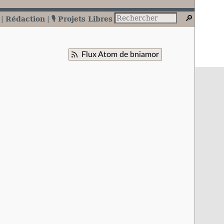
Rédaction
🎙️ Projets Libres
Flux Atom de bniamor