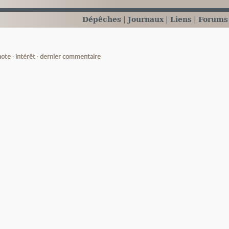
Dépêches
Journaux
Liens
Forums
note
intérêt
dernier commentaire
e