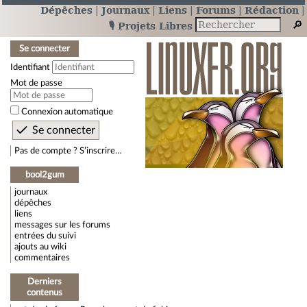
Dépêches
Journaux
Liens
Forums
Rédaction
🎙️ Projets Libres
Se connecter
Identifiant
Mot de passe
Connexion automatique
Pas de compte ? S’inscrire…
bool2gum
journaux
dépêches
liens
messages sur les forums
entrées du suivi
ajouts au wiki
commentaires
Derniers
contenus