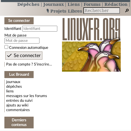
Dépêches
Journaux
Liens
Forums
Rédaction
🎙️ Projets Libres
Se connecter
Identifiant
Mot de passe
Connexion automatique
Pas de compte ? S’inscrire…
Luc Brouard
journaux
dépêches
liens
messages sur les forums
entrées du suivi
ajouts au wiki
commentaires
Derniers
contenus