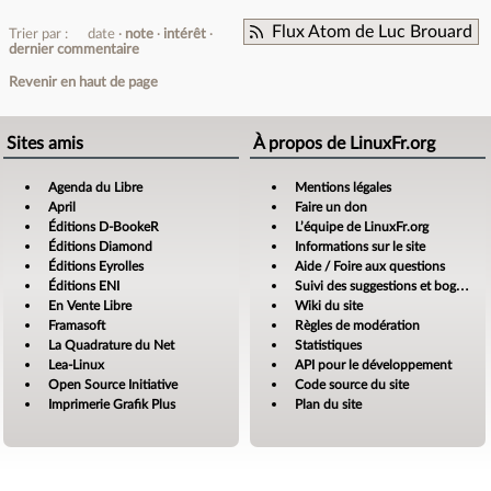
Flux Atom de Luc Brouard
Trier par :
date
note
intérêt
dernier commentaire
Revenir en haut de page
Sites amis
À propos de LinuxFr.org
Agenda du Libre
Mentions légales
April
Faire un don
Éditions D-BookeR
L’équipe de LinuxFr.org
Éditions Diamond
Informations sur le site
Éditions Eyrolles
Aide / Foire aux questions
Éditions ENI
Suivi des suggestions et bogues
En Vente Libre
Wiki du site
Framasoft
Règles de modération
La Quadrature du Net
Statistiques
Lea-Linux
API pour le développement
Open Source Initiative
Code source du site
Imprimerie Grafik Plus
Plan du site