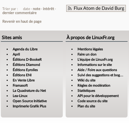
Flux Atom de David Burg
Trier par :
date
note
intérêt
dernier commentaire
Revenir en haut de page
Sites amis
À propos de LinuxFr.org
Agenda du Libre
Mentions légales
April
Faire un don
Éditions D-BookeR
L’équipe de LinuxFr.org
Éditions Diamond
Informations sur le site
Éditions Eyrolles
Aide / Foire aux questions
Éditions ENI
Suivi des suggestions et bogues
En Vente Libre
Wiki du site
Framasoft
Règles de modération
La Quadrature du Net
Statistiques
Lea-Linux
API pour le développement
Open Source Initiative
Code source du site
Imprimerie Grafik Plus
Plan du site