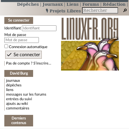
Dépêches
Journaux
Liens
Forums
Rédaction
🎙️ Projets Libres
Se connecter
Identifiant
Mot de passe
Connexion automatique
Pas de compte ? S’inscrire…
David Burg
journaux
dépêches
liens
messages sur les forums
entrées du suivi
ajouts au wiki
commentaires
Derniers
contenus