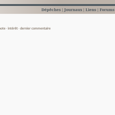
Dépêches
Journaux
Liens
Forums
note
intérêt
dernier commentaire
e