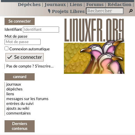
Dépêches
Journaux
Liens
Forums
Rédaction
🎙️ Projets Libres
Se connecter
Identifiant
Mot de passe
Connexion automatique
Pas de compte ? S’inscrire…
cannard
journaux
dépêches
liens
messages sur les forums
entrées du suivi
ajouts au wiki
commentaires
Derniers
contenus