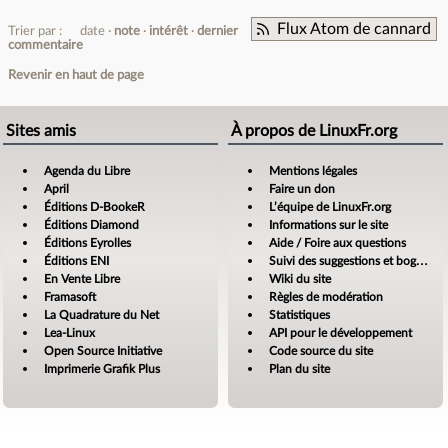
Flux Atom de cannard
Trier par :
date
note
intérêt
dernier
commentaire
Revenir en haut de page
Sites amis
À propos de LinuxFr.org
Agenda du Libre
Mentions légales
April
Faire un don
Éditions D-BookeR
L’équipe de LinuxFr.org
Éditions Diamond
Informations sur le site
Éditions Eyrolles
Aide / Foire aux questions
Éditions ENI
Suivi des suggestions et bogues
En Vente Libre
Wiki du site
Framasoft
Règles de modération
La Quadrature du Net
Statistiques
Lea-Linux
API pour le développement
Open Source Initiative
Code source du site
Imprimerie Grafik Plus
Plan du site