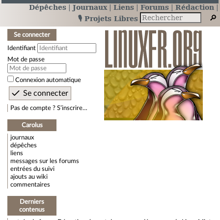
Dépêches
Journaux
Liens
Forums
Rédaction
🎙️ Projets Libres
Se connecter
Identifiant
Mot de passe
Connexion automatique
Pas de compte ? S’inscrire…
Carolus
journaux
dépêches
liens
messages sur les forums
entrées du suivi
ajouts au wiki
commentaires
Derniers
contenus