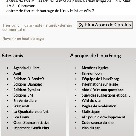
entrée de forum
Désactiver le mot de passe au démarrage de Linux Mint
18.3 - Cinnamon
entrée de forum
démarrage de Linux Mint et Win 7
Flux Atom de Carolus
Trier par :
date
note
intérêt
dernier
commentaire
Revenir en haut de page
Sites amis
À propos de LinuxFr.org
Agenda du Libre
Mentions légales
April
Faire un don
Éditions D-BookeR
L’équipe de LinuxFr.org
Éditions Diamond
Informations sur le site
Éditions Eyrolles
Aide / Foire aux questions
Éditions ENI
Suivi des suggestions et bogues
En Vente Libre
Wiki du site
Framasoft
Règles de modération
La Quadrature du Net
Statistiques
Lea-Linux
API pour le développement
Open Source Initiative
Code source du site
Imprimerie Grafik Plus
Plan du site