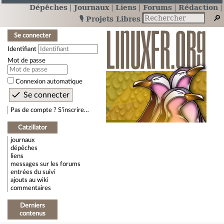
Dépêches
Journaux
Liens
Forums
Rédaction
🎙️ Projets Libres
Se connecter
Identifiant
Mot de passe
Connexion automatique
Pas de compte ? S’inscrire…
Catzillator
journaux
dépêches
liens
messages sur les forums
entrées du suivi
ajouts au wiki
commentaires
Derniers
contenus