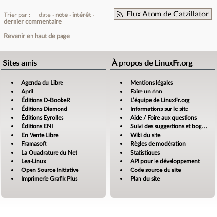
Flux Atom de Catzillator
Trier par :
date
note
intérêt
dernier commentaire
Revenir en haut de page
Sites amis
À propos de LinuxFr.org
Agenda du Libre
Mentions légales
April
Faire un don
Éditions D-BookeR
L’équipe de LinuxFr.org
Éditions Diamond
Informations sur le site
Éditions Eyrolles
Aide / Foire aux questions
Éditions ENI
Suivi des suggestions et bogues
En Vente Libre
Wiki du site
Framasoft
Règles de modération
La Quadrature du Net
Statistiques
Lea-Linux
API pour le développement
Open Source Initiative
Code source du site
Imprimerie Grafik Plus
Plan du site