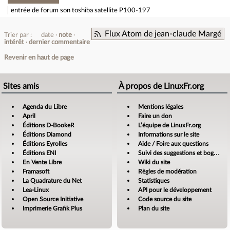
entrée de forum
son toshiba satellite P100-197
Flux Atom de jean-claude Margé
Trier par :
date
note
intérêt
dernier commentaire
Revenir en haut de page
Sites amis
À propos de LinuxFr.org
Agenda du Libre
Mentions légales
April
Faire un don
Éditions D-BookeR
L’équipe de LinuxFr.org
Éditions Diamond
Informations sur le site
Éditions Eyrolles
Aide / Foire aux questions
Éditions ENI
Suivi des suggestions et bogues
En Vente Libre
Wiki du site
Framasoft
Règles de modération
La Quadrature du Net
Statistiques
Lea-Linux
API pour le développement
Open Source Initiative
Code source du site
Imprimerie Grafik Plus
Plan du site