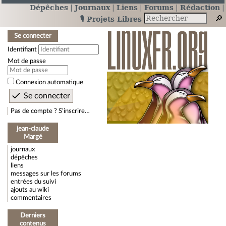
Dépêches
Journaux
Liens
Forums
Rédaction
🎙️ Projets Libres
Se connecter
Identifiant
Mot de passe
Connexion automatique
Pas de compte ? S’inscrire…
jean-claude
Margé
journaux
dépêches
liens
messages sur les forums
entrées du suivi
ajouts au wiki
commentaires
Derniers
contenus