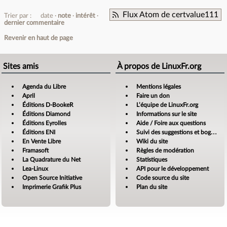
Flux Atom de certvalue111
Trier par :
date
note
intérêt
dernier commentaire
Revenir en haut de page
Sites amis
À propos de LinuxFr.org
Agenda du Libre
Mentions légales
April
Faire un don
Éditions D-BookeR
L’équipe de LinuxFr.org
Éditions Diamond
Informations sur le site
Éditions Eyrolles
Aide / Foire aux questions
Éditions ENI
Suivi des suggestions et bogues
En Vente Libre
Wiki du site
Framasoft
Règles de modération
La Quadrature du Net
Statistiques
Lea-Linux
API pour le développement
Open Source Initiative
Code source du site
Imprimerie Grafik Plus
Plan du site