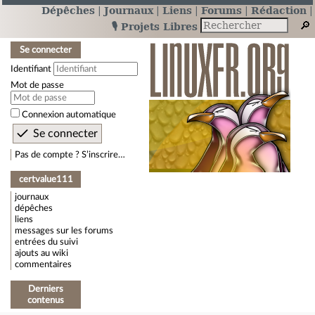
Dépêches
Journaux
Liens
Forums
Rédaction
🎙️ Projets Libres
Se connecter
Identifiant
Mot de passe
Connexion automatique
Pas de compte ? S’inscrire…
certvalue111
journaux
dépêches
liens
messages sur les forums
entrées du suivi
ajouts au wiki
commentaires
Derniers
contenus