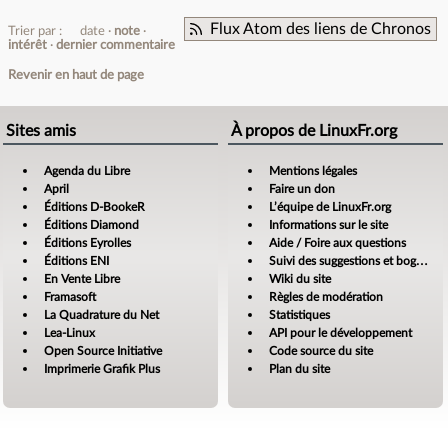
Flux Atom des liens de Chronos
Trier par :
date
note
intérêt
dernier commentaire
Revenir en haut de page
Sites amis
À propos de LinuxFr.org
Agenda du Libre
Mentions légales
April
Faire un don
Éditions D-BookeR
L’équipe de LinuxFr.org
Éditions Diamond
Informations sur le site
Éditions Eyrolles
Aide / Foire aux questions
Éditions ENI
Suivi des suggestions et bogues
En Vente Libre
Wiki du site
Framasoft
Règles de modération
La Quadrature du Net
Statistiques
Lea-Linux
API pour le développement
Open Source Initiative
Code source du site
Imprimerie Grafik Plus
Plan du site