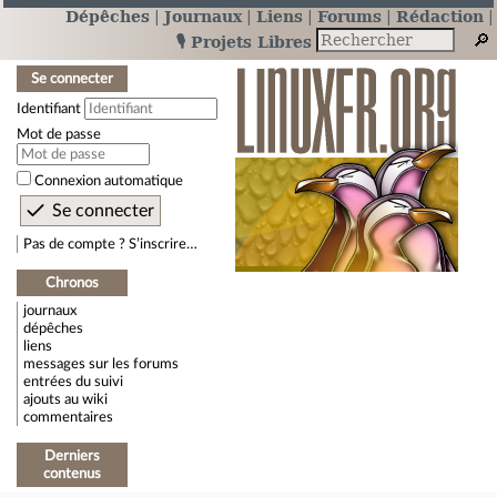
Dépêches
Journaux
Liens
Forums
Rédaction
🎙️ Projets Libres
Se connecter
Identifiant
Mot de passe
Connexion automatique
Pas de compte ? S’inscrire…
Chronos
journaux
dépêches
liens
messages sur les forums
entrées du suivi
ajouts au wiki
commentaires
Derniers
contenus