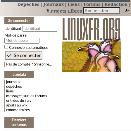
Dépêches
Journaux
Liens
Forums
Rédaction
🎙️ Projets Libres
Se connecter
Identifiant
Mot de passe
Connexion automatique
Pas de compte ? S’inscrire…
claudaki
journaux
dépêches
liens
messages sur les forums
entrées du suivi
ajouts au wiki
commentaires
Derniers
contenus