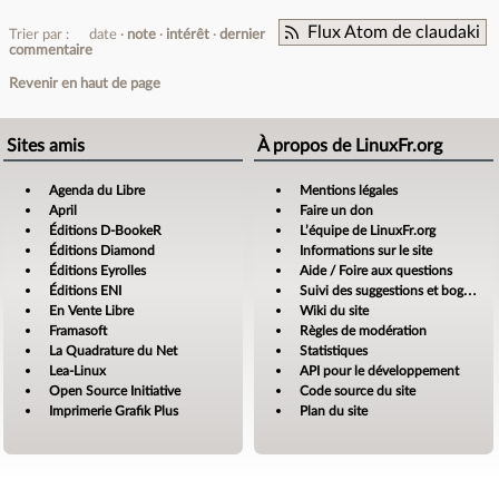
Flux Atom de claudaki
Trier par :
date
note
intérêt
dernier
commentaire
Revenir en haut de page
Sites amis
À propos de LinuxFr.org
Agenda du Libre
Mentions légales
April
Faire un don
Éditions D-BookeR
L’équipe de LinuxFr.org
Éditions Diamond
Informations sur le site
Éditions Eyrolles
Aide / Foire aux questions
Éditions ENI
Suivi des suggestions et bogues
En Vente Libre
Wiki du site
Framasoft
Règles de modération
La Quadrature du Net
Statistiques
Lea-Linux
API pour le développement
Open Source Initiative
Code source du site
Imprimerie Grafik Plus
Plan du site