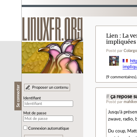
Lien
La ve
impliquées
Posté par
Colargo
htt
impliq
(
9 commentaires
)
Se connecter
Proposer un contenu
#
ça repose s
Identifiant
Posté par
mahike
Jusqu'à présen
Mot de passe
zwave, radio, b
Connexion automatique
Du coup, Matt