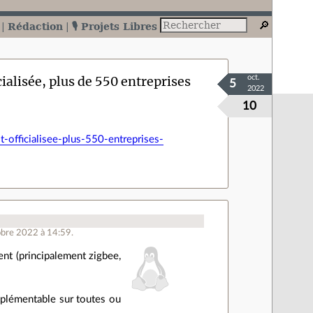
Rédaction
🎙️ Projets Libres
ialisée, plus de 550 entreprises
oct.
5
2022
10
-officialisee-plus-550-entreprises-
obre 2022 à 14:59.
ent (principalement zigbee,
mplémentable sur toutes ou