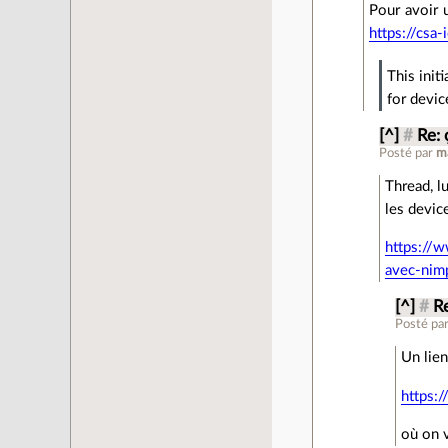
Pour avoir u
https://csa
This init
for devi
[^]
#
Re: 
Posté par
m
Thread, l
les devic
https://
avec-nim
[^]
#
Re
Posté pa
Un lien
https:
où on v