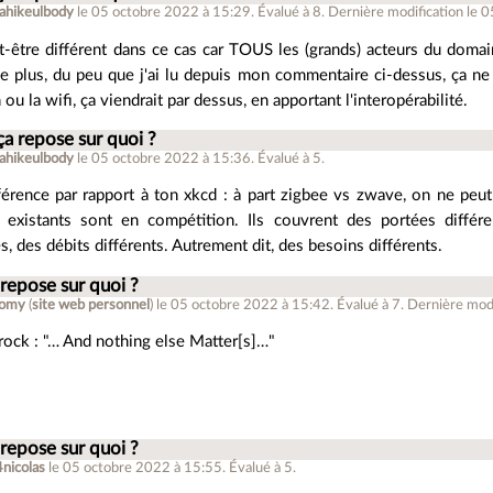
ahikeulbody
le 05 octobre 2022 à 15:29
.
Évalué à
8
.
Dernière modification le 
t-être différent dans ce cas car TOUS les (grands) acteurs du domain
e plus, du peu que j'ai lu depuis mon commentaire ci-dessus, ça ne 
ou la wifi, ça viendrait par dessus, en apportant l'interopérabilité.
ça repose sur quoi ?
ahikeulbody
le 05 octobre 2022 à 15:36
.
Évalué à
5
.
férence par rapport à ton xkcd : à part zigbee vs zwave, on ne peut
s existants sont en compétition. Ils couvrent des portées diffé
es, des débits différents. Autrement dit, des besoins différents.
 repose sur quoi ?
romy
(
site web personnel
)
le 05 octobre 2022 à 15:42
.
Évalué à
7
.
Dernière modi
 rock : "… And nothing else Matter[s]…"
]
 repose sur quoi ?
4nicolas
le 05 octobre 2022 à 15:55
.
Évalué à
5
.