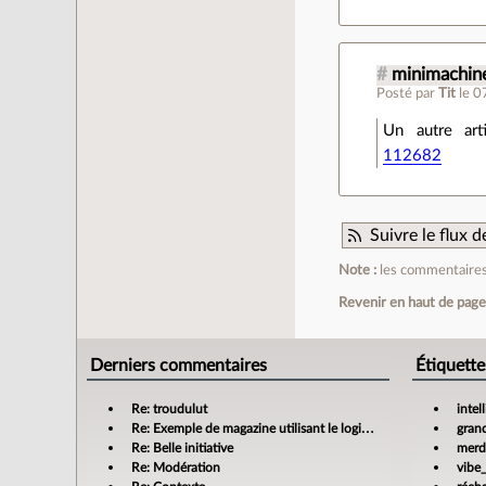
#
minimachin
Posté par
Tit
le 0
Un autre art
112682
Suivre le flux
Note :
les commentaires 
Revenir en haut de pag
Derniers commentaires
Étiquette
Re: troudulut
intel
Re: Exemple de magazine utilisant le logiciel libre Scribus
gran
Re: Belle initiative
merdi
Re: Modération
vibe