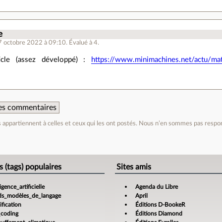
e
7 octobre 2022 à 09:10
.
Évalué à
4
.
icle (assez développé) :
https://www.minimachines.net/actu/ma
 des commentaires
appartiennent à celles et ceux qui les ont postés. Nous n’en sommes pas respo
e
s (tags) populaires
Sites amis
ligence_artificielle
Agenda du Libre
ds_modèles_de_langage
April
fication
Éditions D-BookeR
_coding
Éditions Diamond