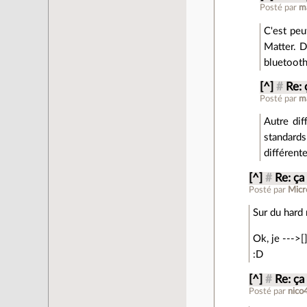
Posté par
m
C'est peu
Matter. D
bluetooth 
[^]
#
Re: 
Posté par
m
Autre dif
standard
différent
[^]
#
Re: ça
Posté par
Mic
Sur du hard
Ok, je --->[
:D
[^]
#
Re: ça
Posté par
nico