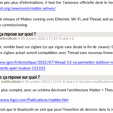
n peu plus d'informations, il faut lire l'annonce officielle dont le lie
-iot.org/newsroom/matter-arrives/
ial release of Matter, running over Ethernet, Wi-Fi, and Thread, and
ce commissioning
ça repose sur quoi ?
ahikeulbody
le 05 octobre 2022 à 17:34
.
Évalué à
3
.
ui, semble basé sur zigbee (ce qui signe sans doute la fin de zwave). 
es zigbee actuel seront compatibles avec Thread sans nouveau firmw
www.igen.fr/domotique/2022/07/thread-13-va-permettre-dutiliser-n
porte-quel-routeur-131335
: ça repose sur quoi ?
r
mahikeulbody
le 05 octobre 2022 à 17:43
.
Évalué à
4
.
Dernière modification l
 plus complet, avec un schéma décrivant l'architecture Matter + Thre
//www.figer.com/Publications/mattter.htm
oit que le bluetooth ne sert que pour l'insertion de devices dans le 