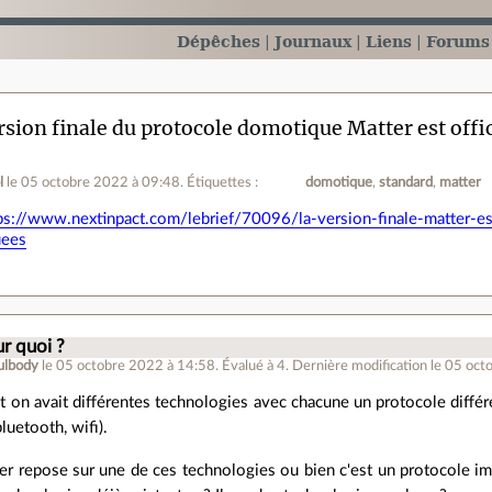
Dépêches
Journaux
Liens
Forums
rsion finale du protocole domotique Matter est offic
l
le 05 octobre 2022 à 09:48
.
Étiquettes :
domotique
standard
matter
ps://www.nextinpact.com/lebrief/70096/la-version-finale-matter-est
uees
.
ur quoi ?
ulbody
le 05 octobre 2022 à 14:58
.
Évalué à
4
.
Dernière modification le 05 oct
t on avait différentes technologies avec chacune un protocole différ
luetooth, wifi).
er repose sur une de ces technologies ou bien c'est un protocole i