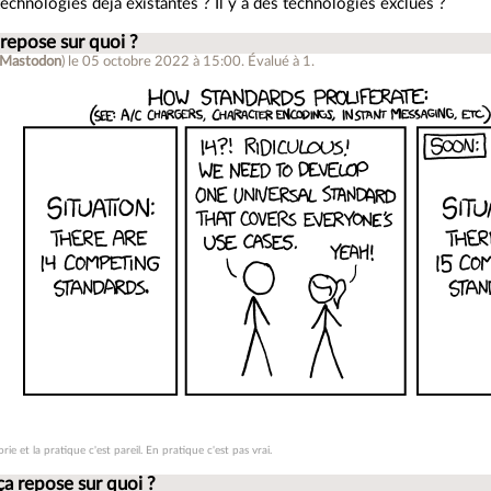
technologies déjà existantes ? Il y a des technologies exclues ?
 repose sur quoi ?
Mastodon
)
le 05 octobre 2022 à 15:00
.
Évalué à
1
.
rie et la pratique c'est pareil. En pratique c'est pas vrai.
ça repose sur quoi ?