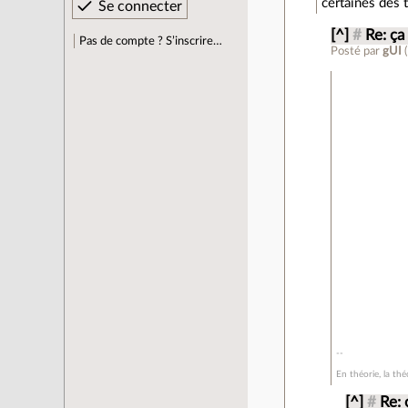
certaines des 
[^]
#
Re: ça
Pas de compte ? S’inscrire…
Posté par
gUI
(
En théorie, la théo
[^]
#
Re: 