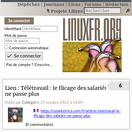
Dépêches
Journaux
Liens
Forums
Rédaction
🎙️ Projets Libres
Se connecter
Identifiant
Mot de passe
Connexion automatique
Pas de compte ? S’inscrire…
6
Lien
Télétravail : le flicage des salariés
ne passe plus
Posté par
Colargol
le 25 octobre 2022 à 14:09
.
https://usbeketrica.com/fr/article/teletravail-le-
flicage-des-salaries-ne-passe-plus
(
0 commentaire
).