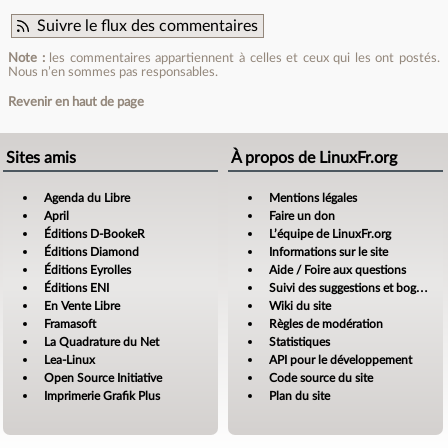
Suivre le flux des commentaires
Note :
les commentaires appartiennent à celles et ceux qui les ont postés.
Nous n’en sommes pas responsables.
Revenir en haut de page
Sites amis
À propos de LinuxFr.org
Agenda du Libre
Mentions légales
April
Faire un don
Éditions D-BookeR
L’équipe de LinuxFr.org
Éditions Diamond
Informations sur le site
Éditions Eyrolles
Aide / Foire aux questions
Éditions ENI
Suivi des suggestions et bogues
En Vente Libre
Wiki du site
Framasoft
Règles de modération
La Quadrature du Net
Statistiques
Lea-Linux
API pour le développement
Open Source Initiative
Code source du site
Imprimerie Grafik Plus
Plan du site