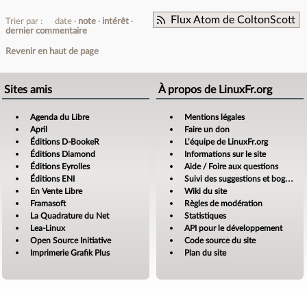
Flux Atom de ColtonScott
Trier par :
date
note
intérêt
dernier commentaire
Revenir en haut de page
Sites amis
À propos de LinuxFr.org
Agenda du Libre
Mentions légales
April
Faire un don
Éditions D-BookeR
L’équipe de LinuxFr.org
Éditions Diamond
Informations sur le site
Éditions Eyrolles
Aide / Foire aux questions
Éditions ENI
Suivi des suggestions et bogues
En Vente Libre
Wiki du site
Framasoft
Règles de modération
La Quadrature du Net
Statistiques
Lea-Linux
API pour le développement
Open Source Initiative
Code source du site
Imprimerie Grafik Plus
Plan du site