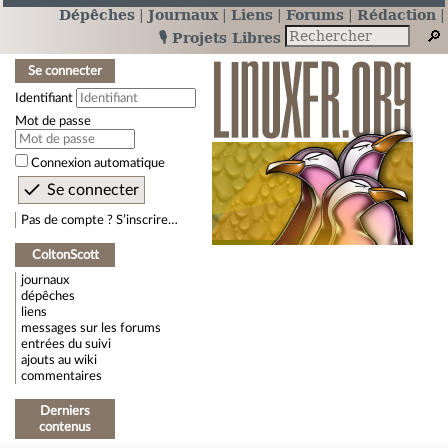
Dépêches
Journaux
Liens
Forums
Rédaction
🎙️ Projets Libres
Se connecter
Identifiant
Mot de passe
Connexion automatique
Pas de compte ? S’inscrire…
ColtonScott
journaux
dépêches
liens
messages sur les forums
entrées du suivi
ajouts au wiki
commentaires
Derniers
contenus