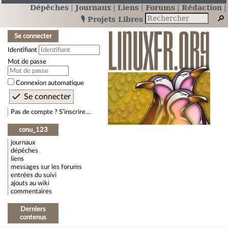
Dépêches
Journaux
Liens
Forums
Rédaction
🎙️ Projets Libres
Se connecter
Identifiant
Mot de passe
Connexion automatique
Pas de compte ? S’inscrire…
conu_123
journaux
dépêches
liens
messages sur les forums
entrées du suivi
ajouts au wiki
commentaires
Derniers
contenus