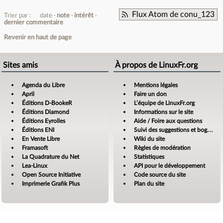
Flux Atom de conu_123
Trier par :
date
note
intérêt
dernier commentaire
Revenir en haut de page
Sites amis
À propos de LinuxFr.org
Agenda du Libre
Mentions légales
April
Faire un don
Éditions D-BookeR
L’équipe de LinuxFr.org
Éditions Diamond
Informations sur le site
Éditions Eyrolles
Aide / Foire aux questions
Éditions ENI
Suivi des suggestions et bogues
En Vente Libre
Wiki du site
Framasoft
Règles de modération
La Quadrature du Net
Statistiques
Lea-Linux
API pour le développement
Open Source Initiative
Code source du site
Imprimerie Grafik Plus
Plan du site