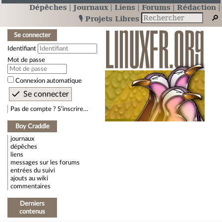
Dépêches
Journaux
Liens
Forums
Rédaction
🎙️ Projets Libres
Se connecter
Identifiant
Mot de passe
Connexion automatique
Pas de compte ? S’inscrire…
Boy Craddle
journaux
dépêches
liens
messages sur les forums
entrées du suivi
ajouts au wiki
commentaires
Derniers
contenus