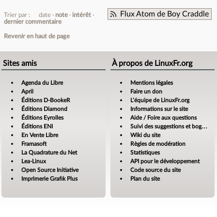
Flux Atom de Boy Craddle
Trier par :
date
note
intérêt
dernier commentaire
Revenir en haut de page
Sites amis
À propos de LinuxFr.org
Agenda du Libre
Mentions légales
April
Faire un don
Éditions D-BookeR
L’équipe de LinuxFr.org
Éditions Diamond
Informations sur le site
Éditions Eyrolles
Aide / Foire aux questions
Éditions ENI
Suivi des suggestions et bogues
En Vente Libre
Wiki du site
Framasoft
Règles de modération
La Quadrature du Net
Statistiques
Lea-Linux
API pour le développement
Open Source Initiative
Code source du site
Imprimerie Grafik Plus
Plan du site