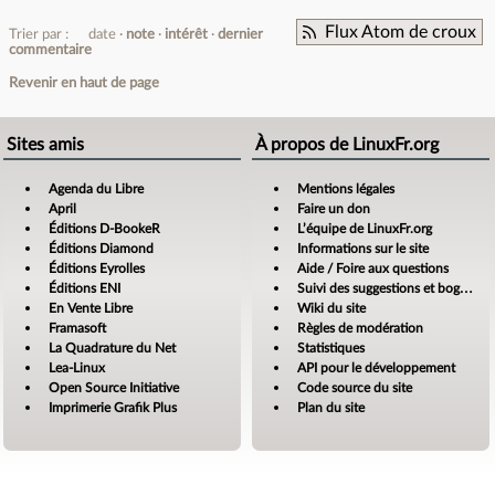
Flux Atom de croux
Trier par :
date
note
intérêt
dernier
commentaire
Revenir en haut de page
Sites amis
À propos de LinuxFr.org
Agenda du Libre
Mentions légales
April
Faire un don
Éditions D-BookeR
L’équipe de LinuxFr.org
Éditions Diamond
Informations sur le site
Éditions Eyrolles
Aide / Foire aux questions
Éditions ENI
Suivi des suggestions et bogues
En Vente Libre
Wiki du site
Framasoft
Règles de modération
La Quadrature du Net
Statistiques
Lea-Linux
API pour le développement
Open Source Initiative
Code source du site
Imprimerie Grafik Plus
Plan du site