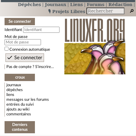
Dépêches
Journaux
Liens
Forums
Rédaction
🎙️ Projets Libres
Se connecter
Identifiant
Mot de passe
Connexion automatique
Pas de compte ? S’inscrire…
croux
journaux
dépêches
liens
messages sur les forums
entrées du suivi
ajouts au wiki
commentaires
Derniers
contenus