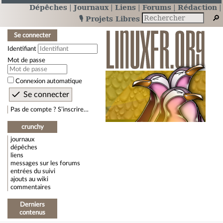
Dépêches
Journaux
Liens
Forums
Rédaction
🎙️ Projets Libres
Se connecter
Identifiant
Mot de passe
Connexion automatique
Pas de compte ? S’inscrire…
crunchy
journaux
dépêches
liens
messages sur les forums
entrées du suivi
ajouts au wiki
commentaires
Derniers
contenus