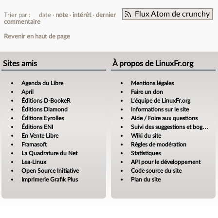
Flux Atom de crunchy
Trier par :
date
note
intérêt
dernier
commentaire
Revenir en haut de page
Sites amis
À propos de LinuxFr.org
Agenda du Libre
Mentions légales
April
Faire un don
Éditions D-BookeR
L’équipe de LinuxFr.org
Éditions Diamond
Informations sur le site
Éditions Eyrolles
Aide / Foire aux questions
Éditions ENI
Suivi des suggestions et bogues
En Vente Libre
Wiki du site
Framasoft
Règles de modération
La Quadrature du Net
Statistiques
Lea-Linux
API pour le développement
Open Source Initiative
Code source du site
Imprimerie Grafik Plus
Plan du site