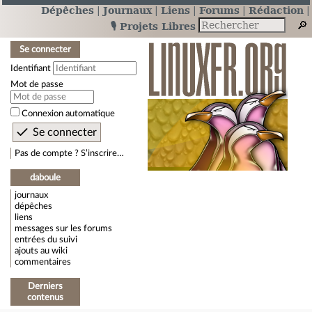
Dépêches
Journaux
Liens
Forums
Rédaction
🎙️ Projets Libres
Se connecter
Identifiant
Mot de passe
Connexion automatique
Pas de compte ? S’inscrire…
daboule
journaux
dépêches
liens
messages sur les forums
entrées du suivi
ajouts au wiki
commentaires
Derniers
contenus