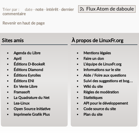
Flux Atom de daboule
Trier par :
date
note
intérêt
dernier
commentaire
Revenir en haut de page
Sites amis
À propos de LinuxFr.org
Agenda du Libre
Mentions légales
April
Faire un don
Éditions D-BookeR
L’équipe de LinuxFr.org
Éditions Diamond
Informations sur le site
Éditions Eyrolles
Aide / Foire aux questions
Éditions ENI
Suivi des suggestions et bogues
En Vente Libre
Wiki du site
Framasoft
Règles de modération
La Quadrature du Net
Statistiques
Lea-Linux
API pour le développement
Open Source Initiative
Code source du site
Imprimerie Grafik Plus
Plan du site