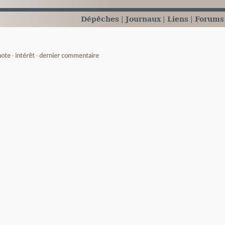
Dépêches
Journaux
Liens
Forums
note
intérêt
dernier commentaire
e