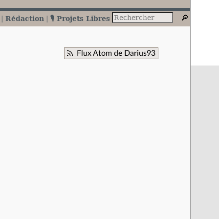
Rédaction
🎙️ Projets Libres
Flux Atom de Darius93