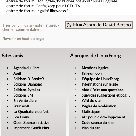
entrée de forum
Etch : "/dev/hda1 does not exist" apres upgrade
entrée de forum
Config xorg pour LCD+TV
entrée de forum
Légalité libdvdcss ?
Flux Atom de David Bertho
Trier par :
date
note
intérêt
dernier commentaire
Revenir en haut de page
Sites amis
À propos de LinuxFr.org
Agenda du Libre
Mentions légales
April
Faire un don
Éditions D-BookeR
L’équipe de LinuxFr.org
Éditions Diamond
Informations sur le site
Éditions Eyrolles
Aide / Foire aux questions
Éditions ENI
Suivi des suggestions et bogues
En Vente Libre
Wiki du site
Framasoft
Règles de modération
La Quadrature du Net
Statistiques
Lea-Linux
API pour le développement
Open Source Initiative
Code source du site
Imprimerie Grafik Plus
Plan du site