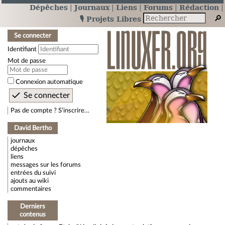
Dépêches
Journaux
Liens
Forums
Rédaction
🎙️ Projets Libres
Se connecter
Identifiant
Mot de passe
Connexion automatique
Pas de compte ? S’inscrire…
David Bertho
journaux
dépêches
liens
messages sur les forums
entrées du suivi
ajouts au wiki
commentaires
Derniers
contenus