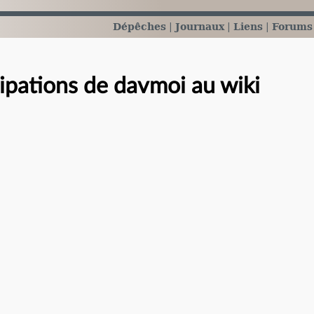
Dépêches
Journaux
Liens
Forums
cipations de davmoi au wiki
e