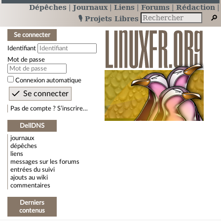
Dépêches
Journaux
Liens
Forums
Rédaction
🎙️ Projets Libres
Se connecter
Identifiant
Mot de passe
Connexion automatique
Pas de compte ? S’inscrire…
DellDNS
journaux
dépêches
liens
messages sur les forums
entrées du suivi
ajouts au wiki
commentaires
Derniers
contenus