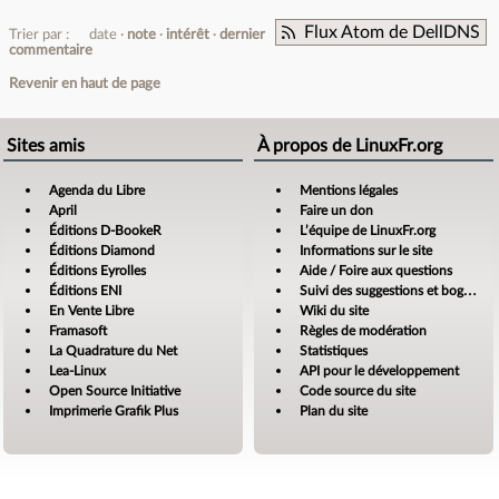
Flux Atom de DellDNS
Trier par :
date
note
intérêt
dernier
commentaire
Revenir en haut de page
Sites amis
À propos de LinuxFr.org
Agenda du Libre
Mentions légales
April
Faire un don
Éditions D-BookeR
L’équipe de LinuxFr.org
Éditions Diamond
Informations sur le site
Éditions Eyrolles
Aide / Foire aux questions
Éditions ENI
Suivi des suggestions et bogues
En Vente Libre
Wiki du site
Framasoft
Règles de modération
La Quadrature du Net
Statistiques
Lea-Linux
API pour le développement
Open Source Initiative
Code source du site
Imprimerie Grafik Plus
Plan du site