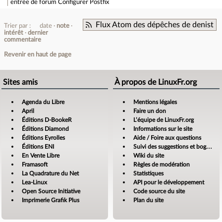
entrée de forum
Configurer Postfix
Flux Atom des dépêches de denist
Trier par :
date
note
intérêt
dernier
commentaire
Revenir en haut de page
Sites amis
À propos de LinuxFr.org
Agenda du Libre
Mentions légales
April
Faire un don
Éditions D-BookeR
L’équipe de LinuxFr.org
Éditions Diamond
Informations sur le site
Éditions Eyrolles
Aide / Foire aux questions
Éditions ENI
Suivi des suggestions et bogues
En Vente Libre
Wiki du site
Framasoft
Règles de modération
La Quadrature du Net
Statistiques
Lea-Linux
API pour le développement
Open Source Initiative
Code source du site
Imprimerie Grafik Plus
Plan du site