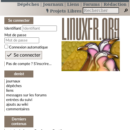
Dépêches
Journaux
Liens
Forums
Rédaction
🎙️ Projets Libres
Se connecter
Identifiant
Mot de passe
Connexion automatique
Pas de compte ? S’inscrire…
denist
journaux
dépêches
liens
messages sur les forums
entrées du suivi
ajouts au wiki
commentaires
Derniers
contenus